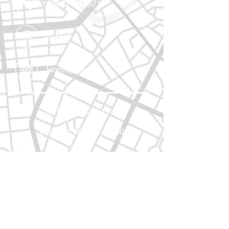
03622 / 52671
E-Mail
Homepage
Öffnungszeiten
Mo – Fr: 08:00 – 12:30
Zurück