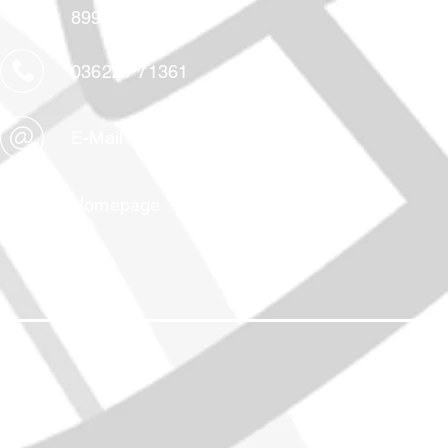
8992 Altaussee
03622 / 71361
E-Mail
Homepage