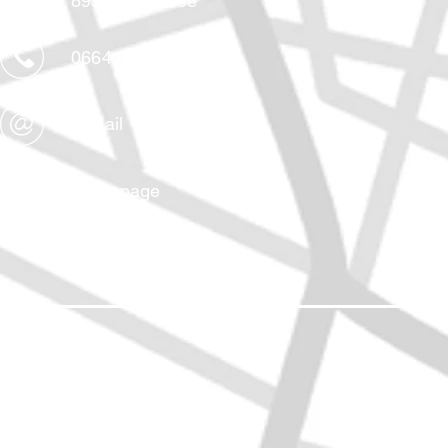
8992 Altaussee
0664 / 8228015
E-Mail
Homepage