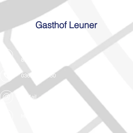
Gasthof Leuner
Fischerndorf 144
8992 Altaussee
03622 / 71650
E-Mail
Homepage